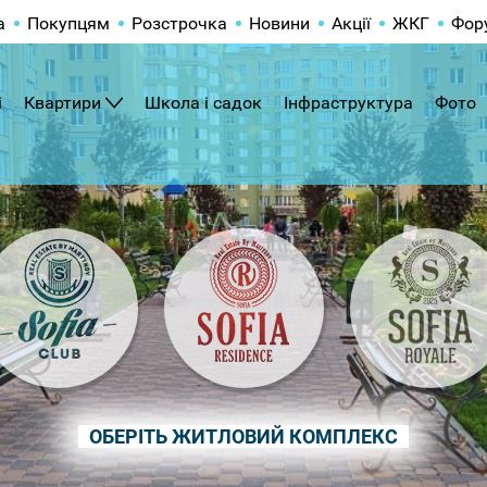
а
Покупцям
Розстрочка
Новини
Акції
ЖКГ
Фор
і
Квартири
Школа і садок
Інфраструктура
Фото
ОБЕРІТЬ ЖИТЛОВИЙ КОМПЛЕКС