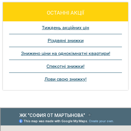
ОСТАННІ АКЦІЇ
Тиждень акційних цін
Різдвяні знижки
Знижено ціни на однокімнатні квартири!
Спекотні знижки!
Лови свою знижку!