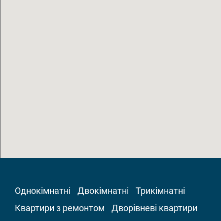
Однокімнатні
Двокімнатні
Трикімнатні
Квартири з ремонтом
Дворівневі квартири