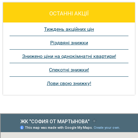
ОСТАННІ АКЦІЇ
Тиждень акційних цін
Різдвяні знижки
Знижено ціни на однокімнатні квартири!
Спекотні знижки!
Лови свою знижку!