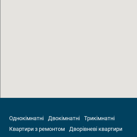
Однокімнатні
Двокімнатні
Трикімнатні
Квартири з ремонтом
Дворівневі квартири