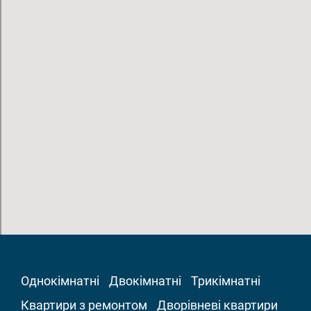
Однокімнатні
Двокімнатні
Трикімнатні
Квартири з ремонтом
Дворівневі квартири