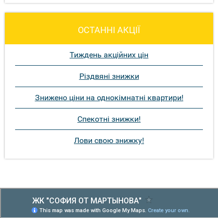
ОСТАННІ АКЦІЇ
Тиждень акційних цін
Різдвяні знижки
Знижено ціни на однокімнатні квартири!
Спекотні знижки!
Лови свою знижку!