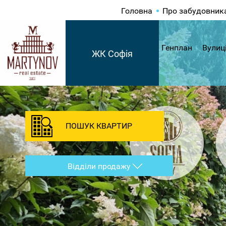
Головна
Про забудовник
Генплан
Вулиц
ЖК Софія
ПОШУК КВАРТИР
Відділи продажу