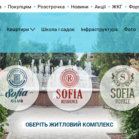
а
Покупцям
Розстрочка
Новини
Акції
ЖКГ
Фор
і
Квартири
Школа і садок
Інфраструктура
Фото
ОБЕРІТЬ ЖИТЛОВИЙ КОМПЛЕКС