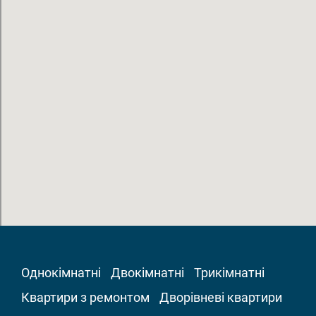
Однокімнатні
Двокімнатні
Трикімнатні
Квартири з ремонтом
Дворівневі квартири