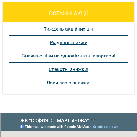
ОСТАННІ АКЦІЇ
Тиждень акційних цін
Різдвяні знижки
Знижено ціни на однокімнатні квартири!
Спекотні знижки!
Лови свою знижку!