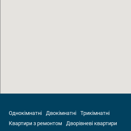
Однокімнатні
Двокімнатні
Трикімнатні
Квартири з ремонтом
Дворівневі квартири