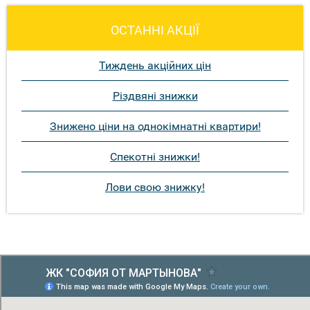
ОСТАННІ АКЦІЇ
Тиждень акційних цін
Різдвяні знижки
Знижено ціни на однокімнатні квартири!
Спекотні знижки!
Лови свою знижку!