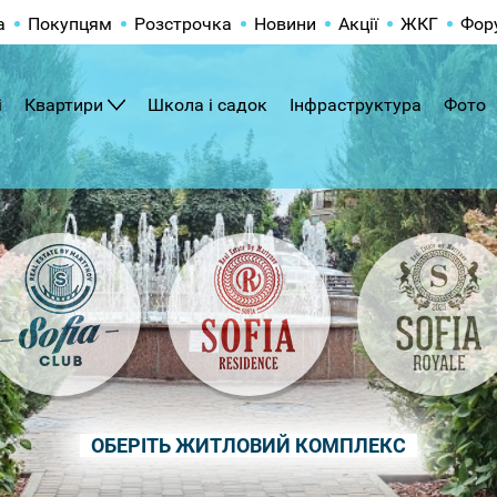
а
Покупцям
Розстрочка
Новини
Акції
ЖКГ
Фор
і
Квартири
Школа і садок
Інфраструктура
Фото
ОБЕРІТЬ ЖИТЛОВИЙ КОМПЛЕКС