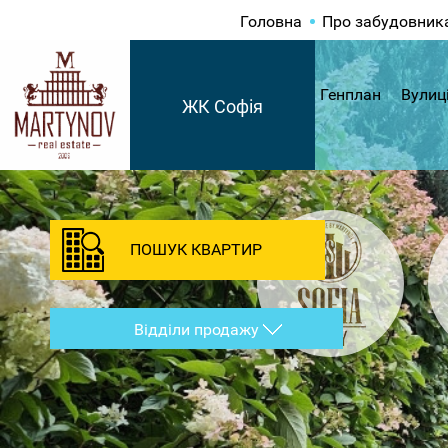
Головна
Про забудовник
Генплан
Вулиц
ЖК Софія
ПОШУК КВАРТИР
Відділи продажу