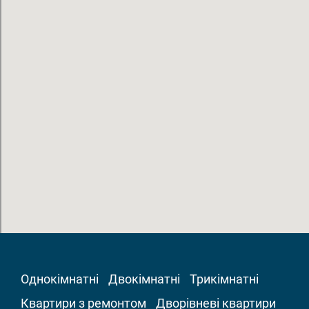
Однокімнатні
Двокімнатні
Трикімнатні
Квартири з ремонтом
Дворівневі квартири