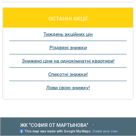
ОСТАННІ АКЦІЇ
Тиждень акційних цін
Різдвяні знижки
Знижено ціни на однокімнатні квартири!
Спекотні знижки!
Лови свою знижку!