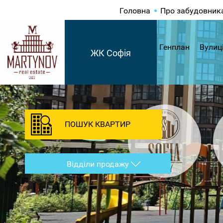
Головна
Про забудовник
Генплан
Вулиц
ЖК Софія
ПОШУК КВАРТИР
Відділи продажу