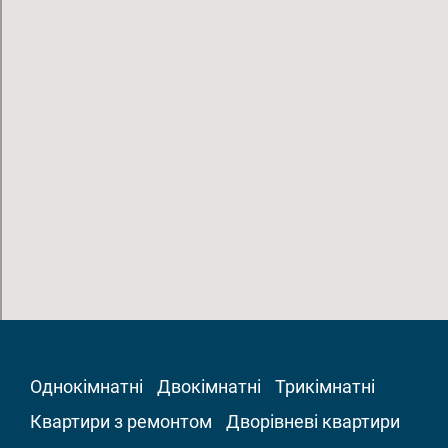
Однокімнатні
Двокімнатні
Трикімнатні
Квартири з ремонтом
Дворівневі квартири