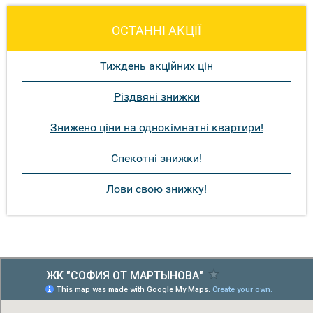
ОСТАННІ АКЦІЇ
Тиждень акційних цін
Різдвяні знижки
Знижено ціни на однокімнатні квартири!
Спекотні знижки!
Лови свою знижку!