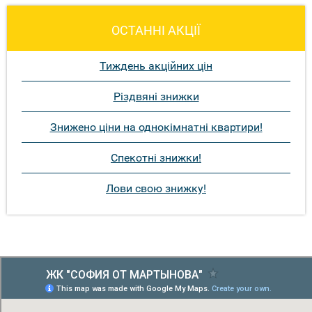
ОСТАННІ АКЦІЇ
Тиждень акційних цін
Різдвяні знижки
Знижено ціни на однокімнатні квартири!
Спекотні знижки!
Лови свою знижку!