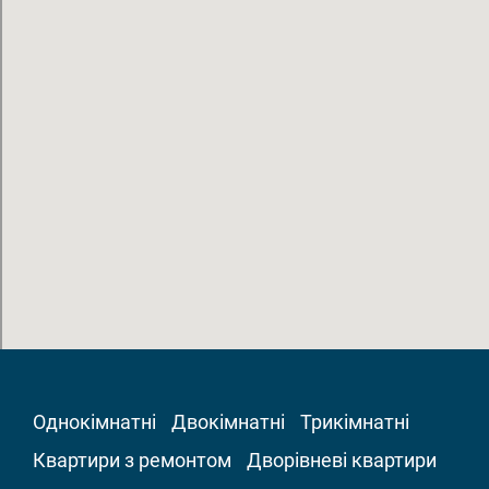
Однокімнатні
Двокімнатні
Трикімнатні
Квартири з ремонтом
Дворівневі квартири