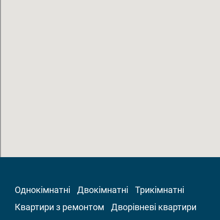
Однокімнатні
Двокімнатні
Трикімнатні
Квартири з ремонтом
Дворівневі квартири