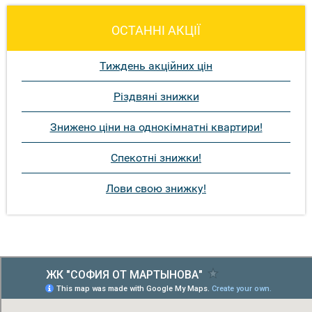
ОСТАННІ АКЦІЇ
Тиждень акційних цін
Різдвяні знижки
Знижено ціни на однокімнатні квартири!
Спекотні знижки!
Лови свою знижку!