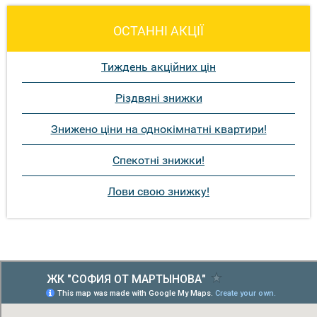
ОСТАННІ АКЦІЇ
Тиждень акційних цін
Різдвяні знижки
Знижено ціни на однокімнатні квартири!
Спекотні знижки!
Лови свою знижку!