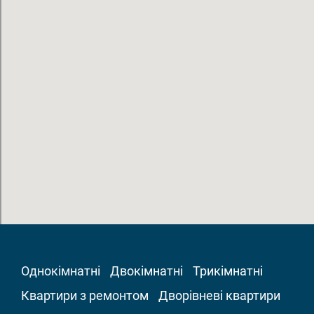
Однокімнатні
Двокімнатні
Трикімнатні
Квартири з ремонтом
Дворівневі квартири