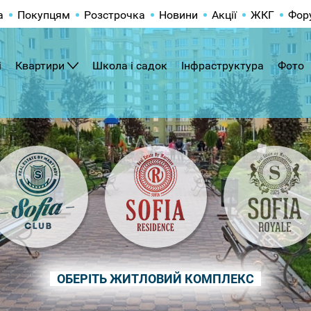
а
Покупцям
Розстрочка
Новини
Акції
ЖКГ
Фор
і
Квартири
Школа і садок
Інфраструктура
Фото
ОБЕРІТЬ ЖИТЛОВИЙ КОМПЛЕКС