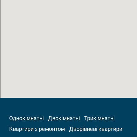
Однокімнатні
Двокімнатні
Трикімнатні
Квартири з ремонтом
Дворівневі квартири