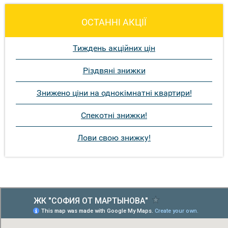
ОСТАННІ АКЦІЇ
Тиждень акційних цін
Різдвяні знижки
Знижено ціни на однокімнатні квартири!
Спекотні знижки!
Лови свою знижку!