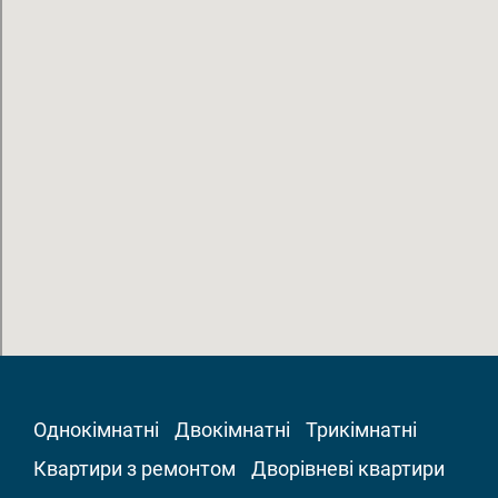
Однокімнатні
Двокімнатні
Трикімнатні
Квартири з ремонтом
Дворівневі квартири