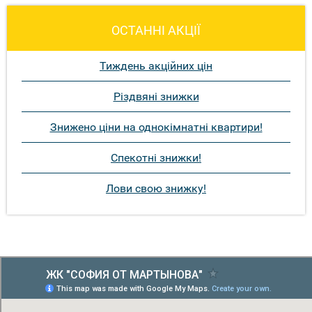
ОСТАННІ АКЦІЇ
Тиждень акційних цін
Різдвяні знижки
Знижено ціни на однокімнатні квартири!
Спекотні знижки!
Лови свою знижку!