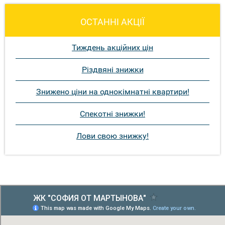
ОСТАННІ АКЦІЇ
Тиждень акційних цін
Різдвяні знижки
Знижено ціни на однокімнатні квартири!
Спекотні знижки!
Лови свою знижку!