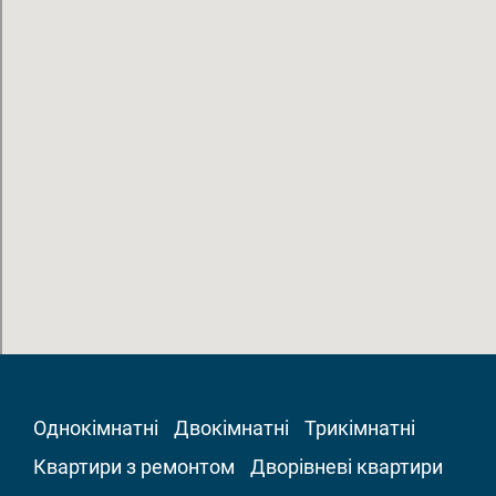
Однокімнатні
Двокімнатні
Трикімнатні
Квартири з ремонтом
Дворівневі квартири