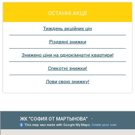
ОСТАННІ АКЦІЇ
Тиждень акційних цін
Різдвяні знижки
Знижено ціни на однокімнатні квартири!
Спекотні знижки!
Лови свою знижку!