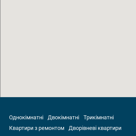
Однокімнатні
Двокімнатні
Трикімнатні
Квартири з ремонтом
Дворівневі квартири