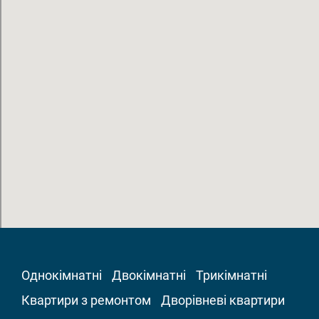
Однокімнатні
Двокімнатні
Трикімнатні
Квартири з ремонтом
Дворівневі квартири