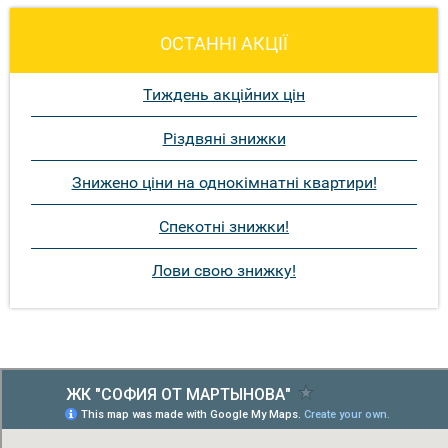
ОСТАННІ АКЦІЇ
Тиждень акційних цін
Різдвяні знижки
Знижено ціни на однокімнатні квартири!
Спекотні знижки!
Лови свою знижку!