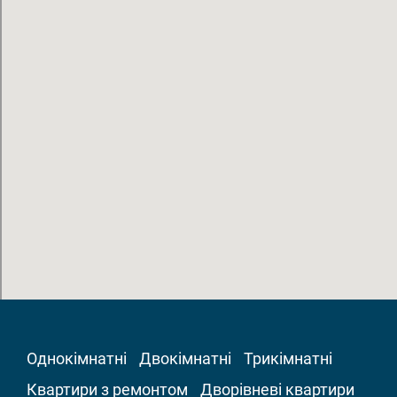
Однокімнатні
Двокімнатні
Трикімнатні
Квартири з ремонтом
Дворівневі квартири