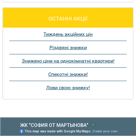
ОСТАННІ АКЦІЇ
Тиждень акційних цін
Різдвяні знижки
Знижено ціни на однокімнатні квартири!
Спекотні знижки!
Лови свою знижку!