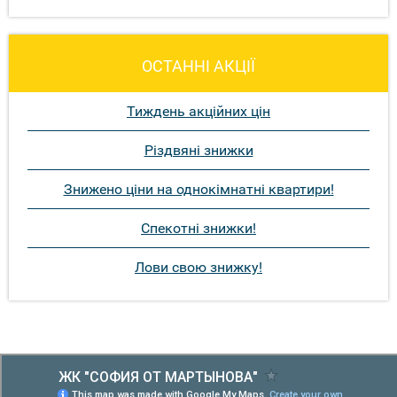
ОСТАННІ АКЦІЇ
Тиждень акційних цін
Різдвяні знижки
Знижено ціни на однокімнатні квартири!
Спекотні знижки!
Лови свою знижку!