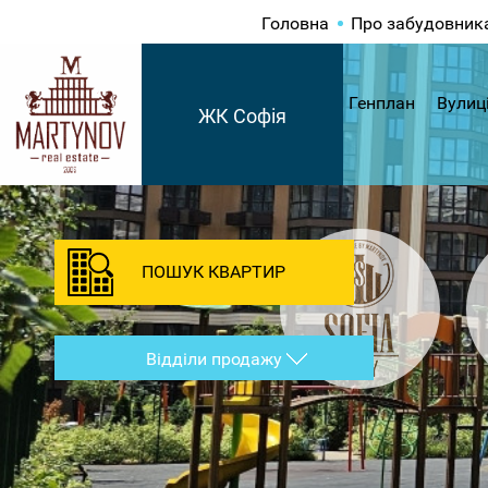
Головна
Про забудовник
Генплан
Вулиц
ЖК Софія
ПОШУК КВАРТИР
Відділи продажу