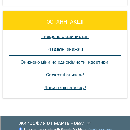
ОСТАННІ АКЦІЇ
Тиждень акційних цін
Різдвяні знижки
Знижено ціни на однокімнатні квартири!
Спекотні знижки!
Лови свою знижку!