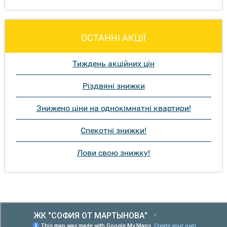
ОСТАННІ АКЦІЇ
Тиждень акційних цін
Різдвяні знижки
Знижено ціни на однокімнатні квартири!
Спекотні знижки!
Лови свою знижку!