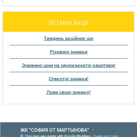
ОСТАННІ АКЦІЇ
Тиждень акційних цін
Різдвяні знижки
Знижено ціни на однокімнатні квартири!
Спекотні знижки!
Лови свою знижку!