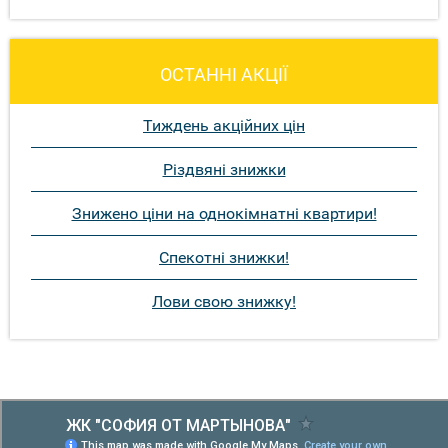
ОСТАННІ АКЦІЇ
Тиждень акційних цін
Різдвяні знижки
Знижено ціни на однокімнатні квартири!
Спекотні знижки!
Лови свою знижку!