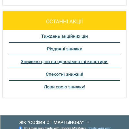
ОСТАННІ АКЦІЇ
Тиждень акційних цін
Різдвяні знижки
Знижено ціни на однокімнатні квартири!
Спекотні знижки!
Лови свою знижку!