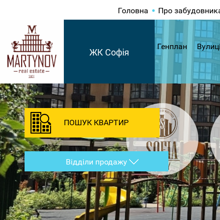
Головна
Про забудовник
Генплан
Вулиц
ЖК Софія
ПОШУК КВАРТИР
Відділи продажу