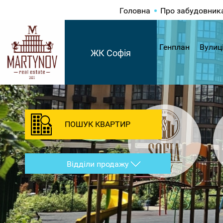
Головна
Про забудовник
Генплан
Вулиц
ЖК Софія
ПОШУК КВАРТИР
Відділи продажу