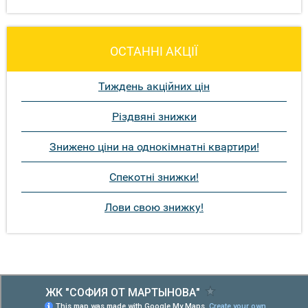
ОСТАННІ АКЦІЇ
Тиждень акційних цін
Різдвяні знижки
Знижено ціни на однокімнатні квартири!
Спекотні знижки!
Лови свою знижку!