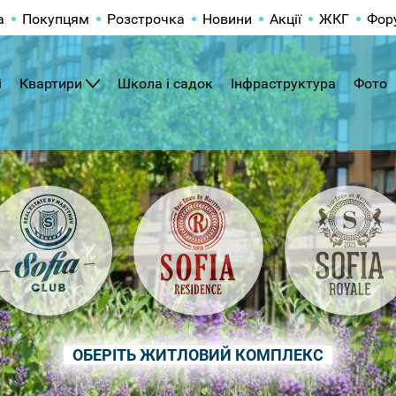
а
Покупцям
Розстрочка
Новини
Акції
ЖКГ
Фор
і
Квартири
Школа і садок
Інфраструктура
Фото
ОБЕРІТЬ ЖИТЛОВИЙ КОМПЛЕКС