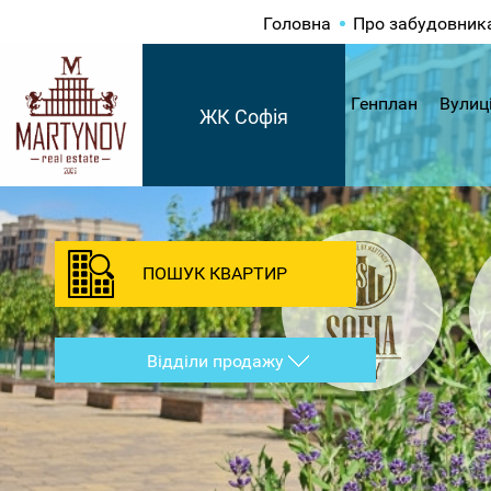
Головна
Про забудовник
Генплан
Вулиц
ЖК Софія
ПОШУК КВАРТИР
Відділи продажу