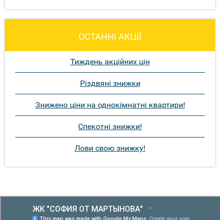
ОСТАННІ АКЦІЇ
Тиждень акційних цін
Різдвяні знижки
Знижено ціни на однокімнатні квартири!
Спекотні знижки!
Лови свою знижку!