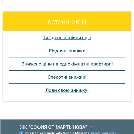
ОСТАННІ АКЦІЇ
Тиждень акційних цін
Різдвяні знижки
Знижено ціни на однокімнатні квартири!
Спекотні знижки!
Лови свою знижку!