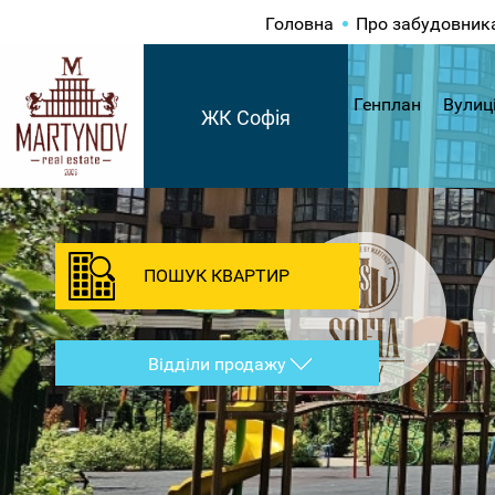
Головна
Про забудовник
Генплан
Вулиц
ЖК Софія
ПОШУК КВАРТИР
Відділи продажу