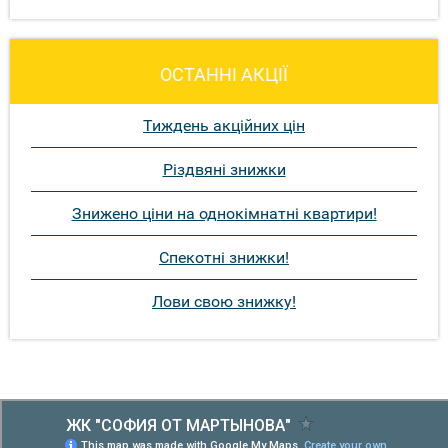
ОСТАННІ АКЦІЇ
Тиждень акційних цін
Різдвяні знижки
Знижено ціни на однокімнатні квартири!
Спекотні знижки!
Лови свою знижку!