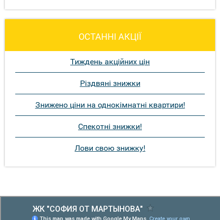
ОСТАННІ АКЦІЇ
Тиждень акційних цін
Різдвяні знижки
Знижено ціни на однокімнатні квартири!
Спекотні знижки!
Лови свою знижку!