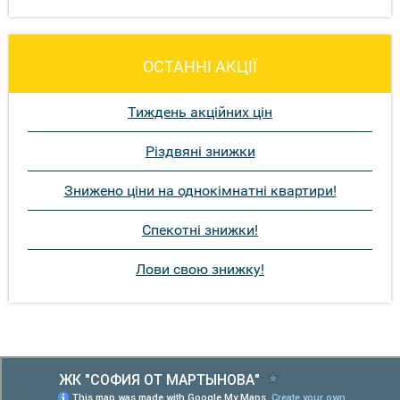
ОСТАННІ АКЦІЇ
Тиждень акційних цін
Різдвяні знижки
Знижено ціни на однокімнатні квартири!
Спекотні знижки!
Лови свою знижку!