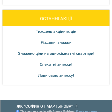
ОСТАННІ АКЦІЇ
Тиждень акційних цін
Різдвяні знижки
Знижено ціни на однокімнатні квартири!
Спекотні знижки!
Лови свою знижку!