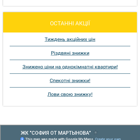
ОСТАННІ АКЦІЇ
Тиждень акційних цін
Різдвяні знижки
Знижено ціни на однокімнатні квартири!
Спекотні знижки!
Лови свою знижку!