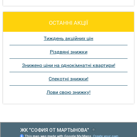
ОСТАННІ АКЦІЇ
Тиждень акційних цін
Різдвяні знижки
Знижено ціни на однокімнатні квартири!
Спекотні знижки!
Лови свою знижку!