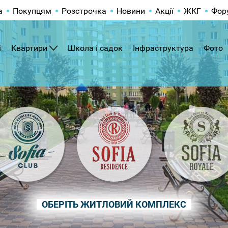
а
Покупцям
Розстрочка
Новини
Акції
ЖКГ
Фор
і
Квартири
Школа і садок
Інфраструктура
Фото
ОБЕРІТЬ ЖИТЛОВИЙ КОМПЛЕКС