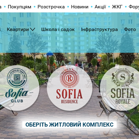
а
Покупцям
Розстрочка
Новини
Акції
ЖКГ
Фор
і
Квартири
Школа і садок
Інфраструктура
Фото
ОБЕРІТЬ ЖИТЛОВИЙ КОМПЛЕКС