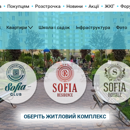
а
Покупцям
Розстрочка
Новини
Акції
ЖКГ
Фор
і
Квартири
Школа і садок
Інфраструктура
Фото
ОБЕРІТЬ ЖИТЛОВИЙ КОМПЛЕКС