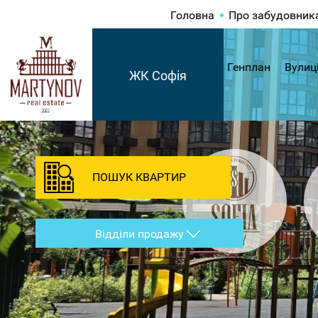
Головна
Про забудовник
Генплан
Вулиц
ЖК Софія
ПОШУК КВАРТИР
Відділи продажу