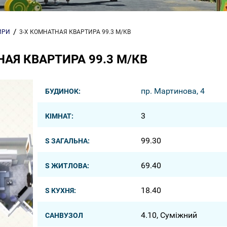
ИРИ
3-Х КОМНАТНАЯ КВАРТИРА 99.3 М/КВ
АЯ КВАРТИРА 99.3 М/КВ
пр. Мартинова, 4
БУДИНОК:
3
КІМНАТ:
99.30
S ЗАГАЛЬНА:
69.40
S ЖИТЛОВА:
18.40
S КУХНЯ:
4.10, Суміжний
САНВУЗОЛ