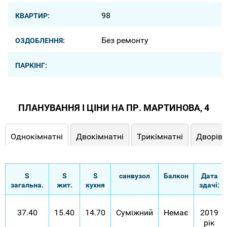
98
КВАРТИР:
Без ремонту
ОЗДОБЛЕННЯ:
ПАРКІНГ:
ПЛАНУВАННЯ І ЦІНИ НА ПР. МАРТИНОВА, 4
Однокімнатні
Двокімнатні
Трикімнатні
Дворівн
S
S
S
санвузол
Балкон
Дата
загальна.
жит.
кухня
здачі:
37.40
15.40
14.70
Суміжний
Немає
2019
рік