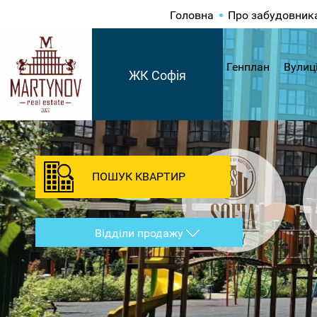
Головна
Про забудовник
Генплан
Вулиц
ЖК Софія
ПОШУК КВАРТИР
Відділи продажу