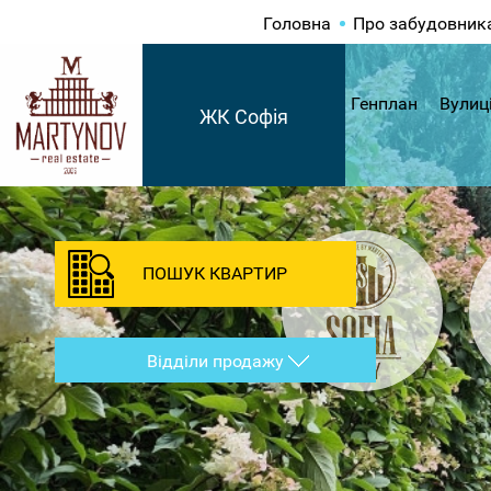
Головна
Про забудовник
Генплан
Вулиц
ЖК Софія
ПОШУК КВАРТИР
Відділи продажу