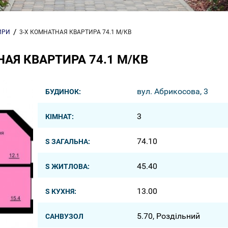
ИРИ
3-Х КОМНАТНАЯ КВАРТИРА 74.1 М/КВ
АЯ КВАРТИРА 74.1 М/КВ
вул. Абрикосова, 3
БУДИНОК:
3
КІМНАТ:
74.10
S ЗАГАЛЬНА:
45.40
S ЖИТЛОВА:
13.00
S КУХНЯ:
5.70, Роздільний
САНВУЗОЛ