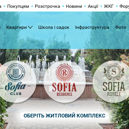
а
Покупцям
Розстрочка
Новини
Акції
ЖКГ
Фор
і
Квартири
Школа і садок
Інфраструктура
Фото
ОБЕРІТЬ ЖИТЛОВИЙ КОМПЛЕКС