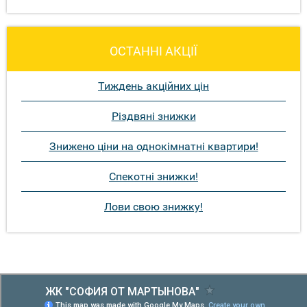
ОСТАННІ АКЦІЇ
Тиждень акційних цін
Різдвяні знижки
Знижено ціни на однокімнатні квартири!
Спекотні знижки!
Лови свою знижку!