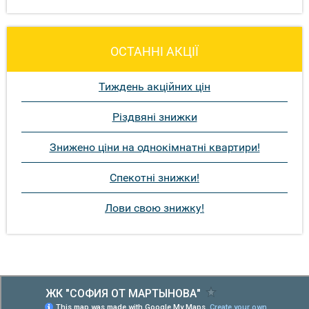
ОСТАННІ АКЦІЇ
Тиждень акційних цін
Різдвяні знижки
Знижено ціни на однокімнатні квартири!
Спекотні знижки!
Лови свою знижку!